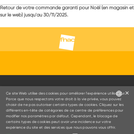
Retour de votre commande garanti pour Noël (en magasin et
sur le web) jusqu'au 30/11/2025.
×
Ce site Web utilise des cookies pour améliorer l'expérience utilisateur.
Parce que nous respectons votre droit à la vie privée, vous pouvez
Service client numérisation
choisir de ne pas autoriser certains types de cookies. Cliquez sur les
FRENCH
différents en-tête de catégories de ce centre de préférences pour
02/400.68.60
modifier nos paramètres par défaut. Cependant, le blocage de
FRENCH
certains types de cookies peut avoir une incidence sur votre
Coût d'un appel local
expérience du site et des services que nous pouvons vous offrir.
DUTCH